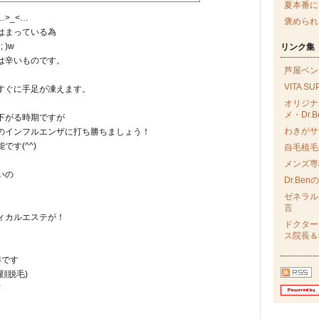
夏本番に
>_<…
褒められ
はまっている為
 )w
リンク集
は辛いものです。
芦屋ベン
VITA S
すぐに手足が凍えます。
オリジナ
メ・Dr.B
下がる時期ですが
わきがサ
のインフルエンザに打ち勝ちましょう！
す(^^)
自毛植毛サ
メンズ専
いの
Dr.Be
ゼネラル
言
ィカルエステが！
ドクター
ス院長＆
得です
顔脱毛)
¥