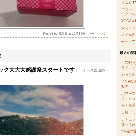
りごと
(7
パラメデ
ーターの
YOGA＆
大丸スタ
Posted by 管理者 at 16時34分
パーマリンク
ネイルSa
ナース三
最近の記
)
～72時
ライにさ
ック大大大感謝祭スタートです」
[ナース西山の
やっと出
「NEW 
案内
パワーア
ローショ
モテる男
日焼けし
ナチュラ
使ってみ
5年後の