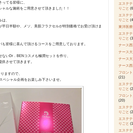
さってる皆様に、
エステテ
シャルな施術をご用意させて頂きました！！
りごと
(6
エステテ
りごと
(4
ルは、
が平日半額や、メソ、美肌フラクセルが特別価格でお受け頂けま
東洋医療
エステテ
りごと
(3
バも皆様に喜んで頂けるコースをご用意しております。
ナース西
ナース大
ないDr．BENコスメも極潤セットを作り、
ナース大
提供させて頂きます。
ナース西
フロント
なりますので、
(21)
のスペシャル企画をお楽しみ下さいませ。
エステテ
りごと
(2
フロント
(20)
エステテ
りごと
(2
エステテ
りごと
(1
エステテ