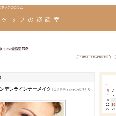
ッフの談話室 TOP
)
<<
シンデレラインナーメイク
[エステティシャンのひとり
日
月
1
2
8
9
15
16
22
23