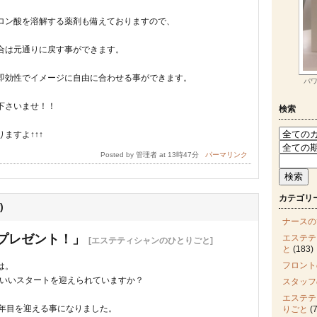
ロン酸を溶解する薬剤も備えておりますので、
合は元通りに戻す事ができます。
即効性でイメージに自由に合わせる事ができます。
パ
下さいませ！！
検索
ますよ↑↑↑
Posted by 管理者 at 13時47分
パーマリンク
カテゴリ
)
ナースの
プレゼント！」
エステテ
[エステティシャンのひとりごと]
と
(183)
フロント
は。
様いいスタートを迎えられていますか？
スタッフ
エステテ
2年目を迎える事になりました。
りごと
(7