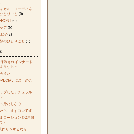
)
ィカル コーディネ
ひとりごと
(6)
FRONT
(6)
ッフ
(5)
aby
(2)
好のひとりごと
(1)
事
間保湿されインナード
ようなら～
会えた
SPECIAL 点滴」のご
ップしたナチュラル
ン
の身だしなみ！
たら、まずコレです
ルローションを2週間
て♪
肌作りをするなら