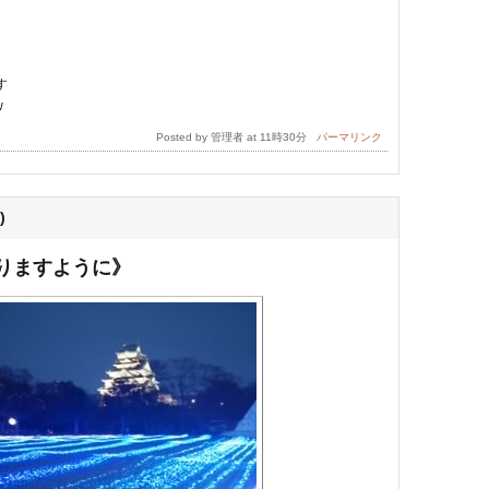
す
w
Posted by 管理者 at 11時30分
パーマリンク
)
りますように》