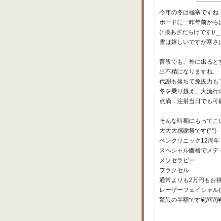
今年の冬は極寒ですね…
ボードに一昨年前から
(↑膝あざだらけです(/ _ ;
雪は嬉しいですが寒さ
普段でも、外に出ると
出不精になりますね、
代謝も落ちて免疫力も
冬を乗り越え、大流行
点滴．注射当日でも可能で
そんな時期にもってこ
大大大感謝祭です(^^)
ベンクリニック12周年
スペシャル価格でメデ
メソセラピー
フラクセル
通常よりも2万円もお
レーザーフェイシャル(
驚異の半額です¥(//∇//)