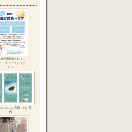
72時間保湿されイン
ードライにさような
ら～
 SPECIAL 点滴」のご案
内