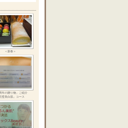
＜新春＞
周年の贈り物」ご紹介
完璧美白肌」コース