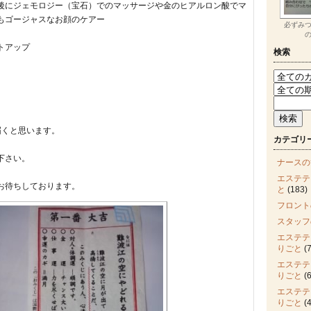
後にジェモロジー（宝石）でのマッサージや金のヒアルロン酸でマ
もゴージャスなお顔のケアー
必ずみ
トアップ
検索
。
届くと思います。
カテゴリ
下さい。
ナースの
エステテ
お待ちしております。
と
(183)
フロント
スタッフ
エステテ
りごと
(7
エステテ
りごと
(6
エステテ
りごと
(4