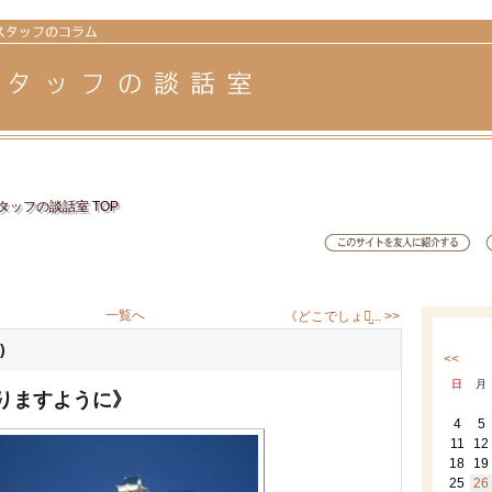
ッフの談話室 TOP
一覧へ
《どこでしょう̺... >>
)
<<
日
月
りますように》
4
5
11
12
18
19
25
26