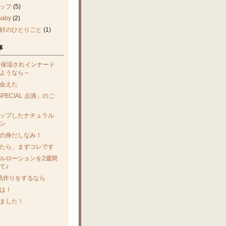
ッフ
(5)
aby
(2)
好のひとりごと
(1)
事
間保湿されインナード
ようなら～
会えた
SPECIAL 点滴」のご
ップしたナチュラル
ン
の身だしなみ！
たら、まずコレです
ルローションを2週間
て♪
肌作りをするなら
は！
ました！