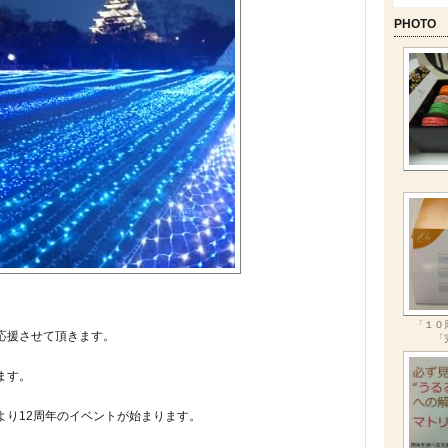
PHOTO
。
「１０
応援させて頂きます。
「
ます。
より12周年のイベントが始まります。