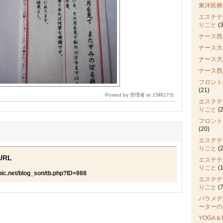
東洋医療
エステテ
りごと
(3
ナース西
ナース大
ナース大
ナース西
フロント
(21)
Posted by 管理者 at 15時17分
エステテ
りごと
(2
フロント
(20)
エステテ
りごと
(2
RL
エステテ
りごと
(1
inic.net/blog_son/tb.php?ID=988
エステテ
りごと
(7
パラメデ
ーターの
YOGA＆