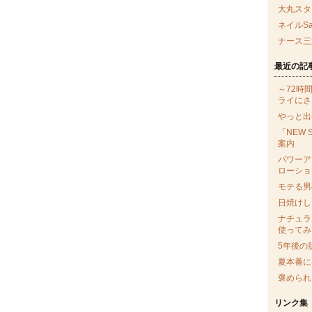
大丸スタ
ネイルSa
ナース三
最近の記
～72時
ライにさ
やっと出
「NEW 
案内
パワーア
ローショ
モテる男
日焼けし
ナチュラ
使ってみ
5年後の
夏本番に
褒められ
リンク集