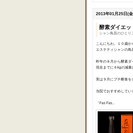
2013年01月25日(金
酵素ダイエッ
シャン鳥居のひとりご
こんにちわ。１０歳か
エステティシャンの鳥
昨年の８月から酵素ダ
現在までに６kgの減量
実は９月にプチ断食を
当院でおすすめしてい
「Fas Fas」