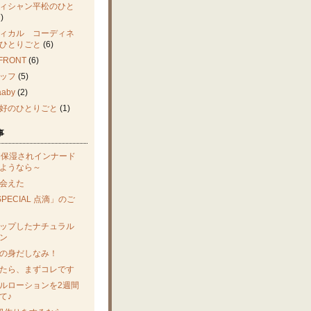
ィシャン平松のひと
)
ィカル コーディネ
ひとりごと
(6)
FRONT
(6)
ッフ
(5)
aby
(2)
好のひとりごと
(1)
事
間保湿されインナード
ようなら～
会えた
SPECIAL 点滴」のご
ップしたナチュラル
ン
の身だしなみ！
たら、まずコレです
ルローションを2週間
て♪