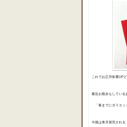
これでお正月体重UPど
最近お散歩もしている
「春までにダイエット
今後は来月発売される