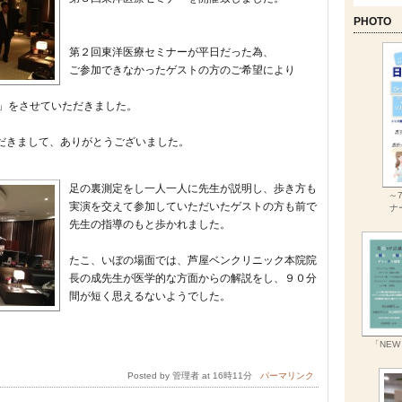
PHOTO
第２回東洋医療セミナーが平日だった為、
ご参加できなかったゲストの方のご希望により
る」をさせていただきました。
だきまして、ありがとうございました。
足の裏測定をし一人一人に先生が説明し、歩き方も
～
実演を交えて参加していただいたゲストの方も前で
ナ
先生の指導のもと歩かれました。
たこ、いぼの場面では、芦屋ベンクリニック本院院
長の成先生が医学的な方面からの解説をし、９０分
間が短く思えるないようでした。
「NEW
Posted by 管理者 at 16時11分
パーマリンク