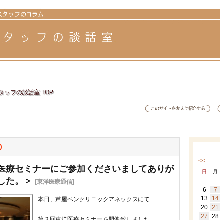
ッフの談話室 TOP
)
<<
医療セミナーにご参加くださいましてありが
日
月
した。＞
[東洋医療通信]
6
7
13
14
本日、芦屋ベンクリニックアネックスにて
20
21
27
28
第３回東洋医療セミナーを開催致しました。