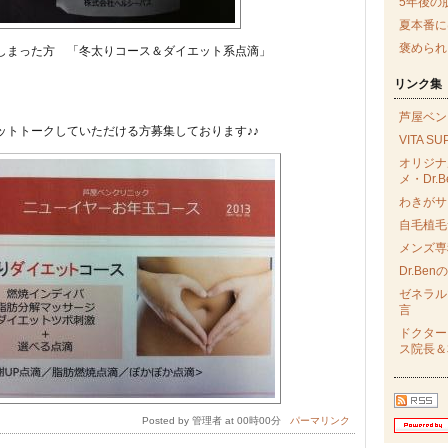
5年後の
夏本番に
褒められ
しまった方 「冬太りコース＆ダイエット系点滴」
リンク集
。
芦屋ベン
トークしていただける方募集しております♪♪
VITA S
オリジナ
メ・Dr.B
わきがサ
自毛植毛サ
メンズ専
Dr.Be
ゼネラル
言
ドクター
ス院長＆
Posted by 管理者 at 00時00分
パーマリンク