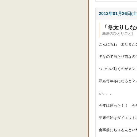
2013年01月26日(土
「冬太りしな
鳥居のひとりごと]
こんにちわ またまた
冬なので当たり前なの
ついつい動くのがメン
私も毎年冬になると２～
が、、、
今年は違った！！ 今
年末年始はダイエット
食事前にちゅるんとい