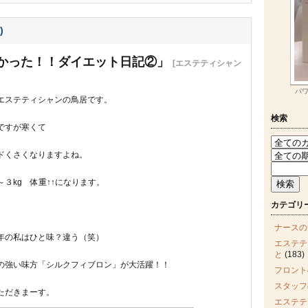
)
かった！！ダイエット日記②」
[エステティシャン
パ
エステティシャンの鳥居です。
検索
ですが寒くて
ドくさくなりますよね。
３kg 体重↑↑になります。
カテゴリ
ナースの
年の私はひと味？違う（笑）
エステテ
と
(183)
の強い味方「シルクフィブロン」が大活躍！！
フロント
スタッフ
ただきまーす。
エステテ