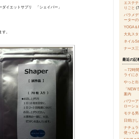
エステテ
ーダイエットサプリ 「シェイパー」
りごと
(7
パラメデ
ーターの
YOGA＆
ます。
大丸スタ
ネイルSa
ナース三
最近の記
～72時
ライにさ
やっと出
「NEW 
案内
パワーア
ローショ
モテる男
日焼けし
ナチュラ
使ってみ