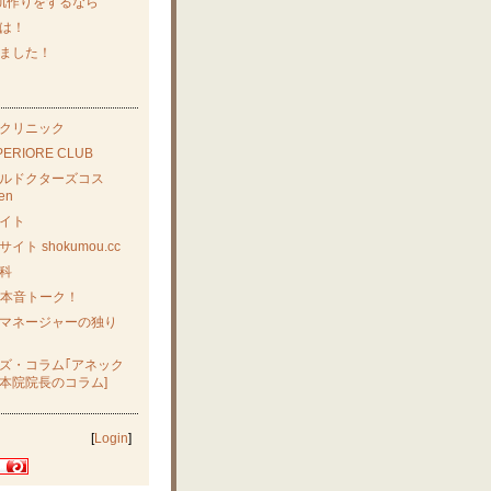
肌作りをするなら
は！
ました！
クリニック
UPERIORE CLUB
ルドクターズコス
en
イト
イト shokumou.cc
科
nの本音トーク！
マネージャーの独り
ズ・コラム｢アネック
本院院長のコラム]
[
Login
]