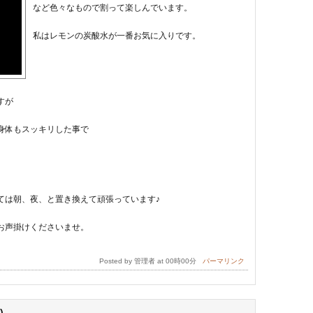
など色々なもので割って楽しんでいます。
私はレモンの炭酸水が一番お気に入りです。
すが
身体もスッキリした事で
。
ては朝、夜、と置き換えて頑張っています♪
お声掛けくださいませ。
Posted by 管理者 at 00時00分
パーマリンク
)