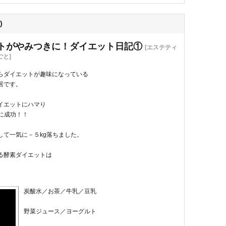
)
トがやみつきに！ダイエット日記①
[エステティ
と]
らダイエットが趣味になっている
居です。
イエットにハマり
に成功！！
して一気に－５kg落ちました。
る酵素ダイエットは
炭酸水／お茶／牛乳／豆乳
野菜ジュース／ヨーグルト