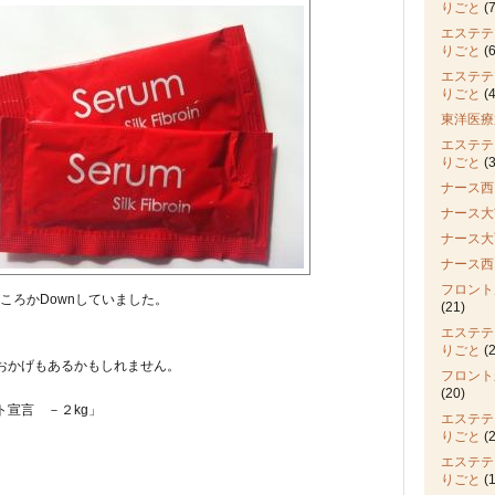
りごと
(7
エステテ
りごと
(6
エステテ
りごと
(4
東洋医療
エステテ
りごと
(3
ナース西
ナース大
ナース大
ナース西
フロント
ころかDownしていました。
(21)
エステテ
りごと
(2
おかげもあるかもしれません。
フロント
(20)
宣言 －２kg」
エステテ
りごと
(2
エステテ
りごと
(1