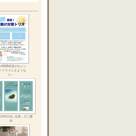
72時間保湿されイン
ードライにさような
ら～
 SPECIAL 点滴」のご案
内