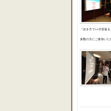
『歩き方で○○才若返
多数の方にご参加いた