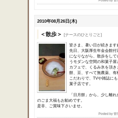
Posted by 
2010年08月26日(木)
＜散歩＞
[ナースのひとりごと]
皆さま、暑い日が続きます
先日、大阪厚生年金会館付
になりながら、散歩をして
うモダンな空間の和菓子屋
カフェで、くるみ氷を頂き
餅、豆、すべて無農薬、有
こだわりで、TVや雑誌に
菓子店です。
「日月餅」から、少し離れ
のごま大福もお勧めです。
是非、ご賞味下さいませ。
Posted by 