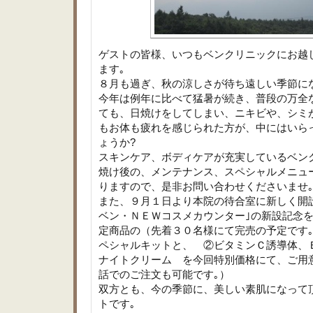
ゲストの皆様、いつもベンクリニックにお越
ます｡
８月も過ぎ、秋の涼しさが待ち遠しい季節に
今年は例年に比べて猛暑が続き、普段の万全
ても、日焼けをしてしまい、ニキビや、シミ
もお体も疲れを感じられた方が、中にはいら
ょうか?
スキンケア、ボディケアが充実しているベン
焼け後の、メンテナンス、スペシャルメニュ
りますので、是非お問い合わせくださいませ
また、９月１日より本院の待合室に新しく開
ベン・ＮＥＷコスメカウンター｣の新設記念
定商品の（先着３０名様にて完売の予定です
ペシャルキットと、 ②ビタミンＣ誘導体、
ナイトクリーム を今回特別価格にて、ご用
話でのご注文も可能です｡）
双方とも、今の季節に、美しい素肌になって
トです｡