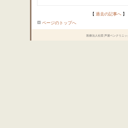
【
過去の記事へ
】
ページのトップへ
医療法人社団 芦屋ベンクリニック Copyrig