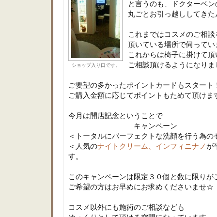
と言うのも、ドクターベン
丸ごとお引っ越ししてきた
これまではコスメのご相談
頂いている場所で伺ってい
これからは椅子に掛けて頂
ご相談頂けるようになりま
ショップ入り口です。
ご要望の多かったポイントカードもスタート
ご購入金額に応じてポイントもためて頂けま
今月は開店記念ということで
キャンペーン
＜トータルにパーフェクトな洗顔を行う為の
＜人気の
ナイトクリーム、インフィニナノ
が
す。
このキャンペーンは限定３０個と数に限りが
ご希望の方はお早めにお求めくださいませ☆
コスメ以外にも施術のご相談なども