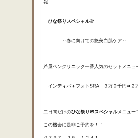
報
ひな祭りスペシャル
🌸
～春に向けての艶美白肌ケア～
芦屋ベンクリニック一番人気のセットメニュ
インディバ＋フォトSRA ３万９千円➡２
二日間だけの
ひな祭り🌸スペシャル
メニュー
この機会に是非ご予約を！！
０７９７－２５－１２４１