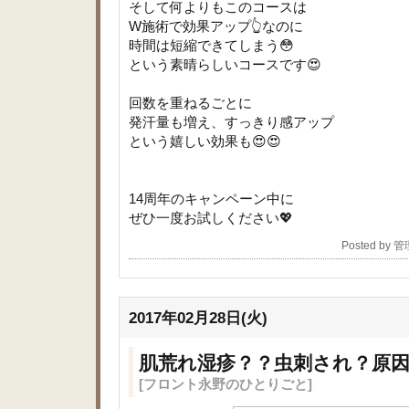
そして何よりもこのコースは
W施術で効果アップ👆なのに
時間は短縮できてしまう😳
という素晴らしいコースです😍
回数を重ねるごとに
発汗量も増え、すっきり感アップ
という嬉しい効果も😍😍
14周年のキャンペーン中に
ぜひ一度お試しください💖
Posted by 
2017年02月28日(火)
肌荒れ湿疹？？虫刺され？原
[フロント永野のひとりごと]