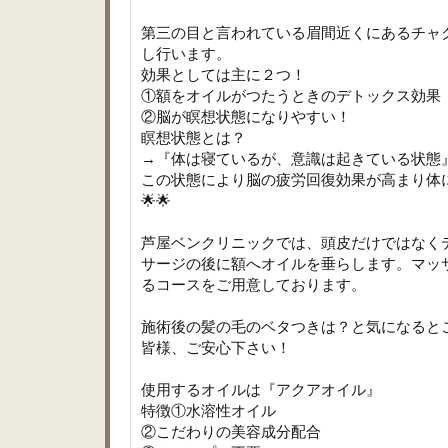
第三の目と言われている眉間近くにあるチャ
し行います。
効果としては主に２つ！
①額をオイルがつたうときのデトックス効果
②脳が瞑想状態になりやすい！
瞑想状態とは？
→『体は寝ているが、意識は起きている状態
この状態により脳の疲労回復効果が高まり体に
🌟🌟
芦屋ベンクリニックでは、頭皮だけではなく
サージの後に額へオイルを垂らします。マッ
るコースをご用意しております。
施術後の髪の毛のベタつきは？と気になると
皆様、ご安心下さい！
使用するオイルは『アクアオイル』
特徴①水溶性オイル
②こだわりの美容成分配合