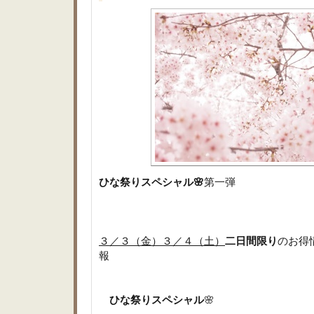
ひな祭りスペシャル🌸
第一弾
３／３（金）３／４（土）
二日間限り
のお得
報
ひな祭りスペシャル
🌸