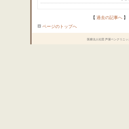
【
過去の記事へ
】
ページのトップへ
医療法人社団 芦屋ベンクリニック Copyrig