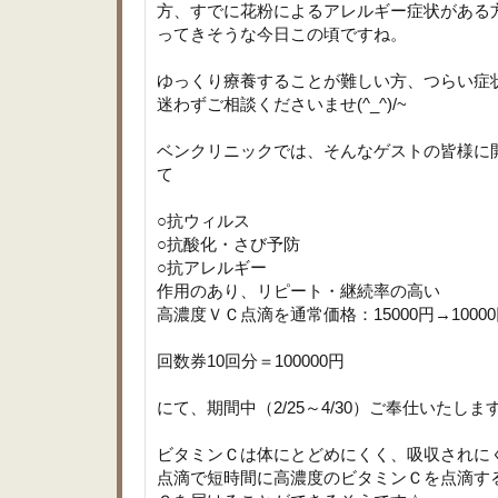
方、すでに花粉によるアレルギー症状がある
ってきそうな今日この頃ですね。
ゆっくり療養することが難しい方、つらい症
迷わずご相談くださいませ(^_^)/~
ベンクリニックでは、そんなゲストの皆様に開
て
○抗ウィルス
○抗酸化・さび予防
○抗アレルギー
作用のあり、リピート・継続率の高い
高濃度ＶＣ点滴を通常価格：15000円→1000
回数券10回分＝100000円
にて、期間中（2/25～4/30）ご奉仕いたします
ビタミンＣは体にとどめにくく、吸収されに
点滴で短時間に高濃度のビタミンＣを点滴す