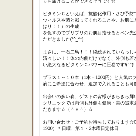
Ｃを届けることができるそうです☆
ビタミンＣといえば、抗酸化作用・さび予防
ウィルスや菌と戦ってくれることや、お肌に
はり！！）の生成
を促すのでプリプリのお肌目指せるとベン先
ただきました(*^_^*)
まさに、一石二鳥！！！継続されていらっし
清々しい！！体の内側だけでなく、外側も若
い絶大なるビタミンＣパワーに圧巻です!(^^)!
プラス１～１０本（1本＝1000円）と人気
滴にご希望に合わせ、追加で入れることも可
出会いの多い春、ゲストの皆様がきらきら輝
クリニックでは内側も外側も健康・美の追求
だきます☆（＾ｖ＾）☆
お問い合わせ・ご予約お待ちしております☆0797-2
1900）＊日曜、第１・3木曜日定休日