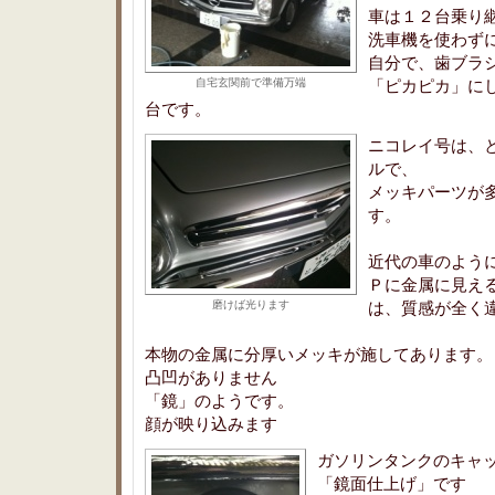
車は１２台乗り
洗車機を使わず
自分で、歯ブラ
自宅玄関前で準備万端
「ピカピカ」に
台です。
ニコレイ号は、
ルで、
メッキパーツが
す。
近代の車のよう
Ｐに金属に見え
磨けば光ります
は、質感が全く
本物の金属に分厚いメッキが施してあります。
凸凹がありません
「鏡」のようです。
顔が映り込みます
ガソリンタンクのキャ
「鏡面仕上げ」です