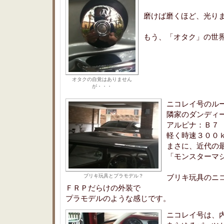
磨けば磨くほど、光り
もう、「オタク」の世
オタクの自覚はありません
が・・・
ニコレイ号のル
隣家のダンディ
アルピナ：Ｂ７
軽く時速３００ｋ
まさに、近代の
「モンスターマ
ブリキ玩具とプラモデル？
ブリキ玩具のニ
ＦＲＰだらけの外装で
プラモデルのような感じです。
ニコレイ号は、