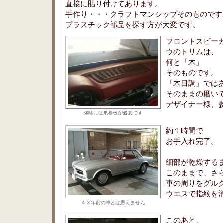
直接に貼り付けてあります。
手作り・・・クラフトマンシップそのものです
プラスチック部品を探す方が大変です。
フロントスピー
ウのトリムは、
何と「木」
そのものです。
「木目調」では
そのままの磨い
デザイナー様、
掃除には爪楊枝が必要です
約１時間で
お手入れ完了。
細部が乾燥する
このままで、さ
車の周りをグル
ウエスで指紋を
４３年前の車とは思えません
このあと、