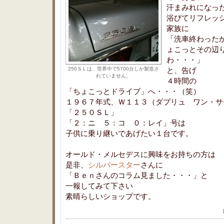
汗まみれになっ
浴びてリフレッ
家族に
「洗車終わった
ょこっとその辺
わ・・・」
250ＳＬは、世界中で5700台しか製造さ
と、告げ
れていません。
４時間の
「ちょこっとドライブ」へ・・・（笑）
１９６７年式、Ｗ１１３（ダブリュ ワン・サ
「２５０ＳＬ」
「２：ニ ５：コ ０：レイ」号は
子供に乗り継いであげたい１台です。
オールド・メルセデスに興味をお持ちの方は
是非、
シルバースター
さんに
「Ｂｅｎさんのコラム見ました・・・」と
一報してみて下さい
素晴らしいショップです。