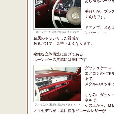
あらゆるパーツ
手触りが、プラ
く別物です。
ドアノブ、吹き
ホーンバーの質感には涙が出そうです
ンバー・・・
金属のドッシリした質感が、
触るだけで、気持ちよくなります。
複雑な立体構造に曲げてある
ホーンバーの質感には感動です
ダッシュケース
エアコンのパネ
まで、
メタルのメッキ
ちなみにダッシ
ネルで、
アルミなので微妙に曲がってます・・・
その上から、Ｍ
メルセデスが世界に誇るビニールレザーが