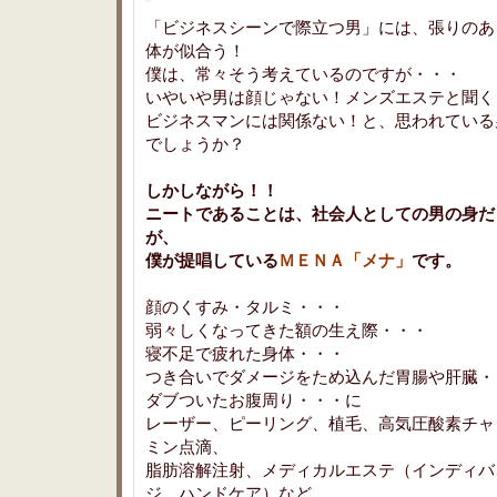
「ビジネスシーンで際立つ男」には、張りのあ
体が似合う！
僕は、常々そう考えているのですが・・・
いやいや男は顔じゃない！メンズエステと聞く
ビジネスマンには関係ない！と、思われている
でしょうか？
しかしながら！！
ニートであることは、社会人としての男の身だ
が、
僕が提唱している
ＭＥＮＡ「メナ」
です。
顔のくすみ・タルミ・・・
弱々しくなってきた額の生え際・・・
寝不足で疲れた身体・・・
つき合いでダメージをため込んだ胃腸や肝臓・
ダブついたお腹周り・・・に
レーザー、ピーリング、植毛、高気圧酸素チャ
ミン点滴、
脂肪溶解注射、メディカルエステ（インディバ
ジ、ハンドケア）など