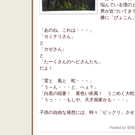
悩んでいる僕の
男が近づいてき
膝に「ぴょこん
「あのね、これは・・・」
「カミナリさん」
と
「カゼさん」
と
「たーくさんのヘビさんたち」
だよ！
「雷と 風と 蛇・・・」
「う～ん・・・と、へぇ？」
「白黒の稲妻！ 黄色い疾風！ うごめく大蛇
「うっ・・・もしや、天才画家かも・・・」
子供の自由な発想には、時々「ビックリ」させ
Posted by 管