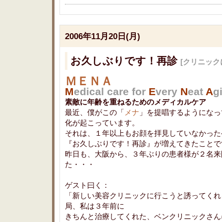
2006年11月20日(月)
お久しぶりです！再診
[クリニック
ＭＥＮＡ
M
edical care for
E
very
N
eat
A
g
素敵に年齢を重ねるためのメディカルケア
最近、僕がこの「
メナ
」を提唱するようになっ
化が起こっています。
それは、１年以上もお顔を拝見していなかった
『お久しぶりです！再診』が増えてきたことで
昨日も、大阪から、３年ぶりの患者様が２名来
た・・・
ゲスト曰く：
「新しい美容クリニックに行こうと誘ってくれ
局、私は３年前に
きちんと治療してくれた、ベンクリニックさん