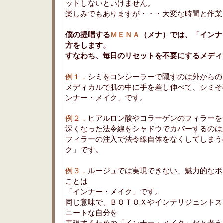
ットしないといけません。
楽しみでもありますが・・・大変な時間と作業
僕の提唱する
ＭＥＮＡ
（メナ）では、「インナ
方をします。
すなわち、毎日のリセットを不要にするメディ
例１．
シミをコンシーラーで隠すのは外からの
メディカルで肌の中に手を差し伸べて、シミそ
ンナー・メイク」です。
例２．
ヒアルロン酸やコラーゲンのフィラーを
深くなった法令線をシャドウでカバーするのは
フィラーの注入で法令線自体をなくしてしまう
ク」です。
例３．
ルージュでは実現できない、魅力的なボ
ことは
「インナー・メイク」です。
同じ意味で、ＢＯＴＯＸやインテリジェントス
ニートな自分を
表現するための「インナー・メイク」だと考え