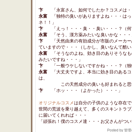
卞
「永富さん、如何でしたか？コスメは・
永富
「独特の臭いがありますよね・・・はっ
ネ！！」
卞
「えっ！・・・臭・・臭い・・・？（何
永富
「そう、漢方薬みたいな臭いかな・・・
卞
「天然由来の有効成分が市販のメーカー品の
ていますので・・・（しかし、臭いなんて酷い
永富
「そうなのよね、効き目のありそうなも
みたいですね・・・」
卞
「一般ウケしないですかね・・・？（独
永富
「大丈夫ですよ、本当に効き目のあるコ
は、
この天然成分の臭いも好まれると思い
卞
「ホッ・・・（よかった）・・・」
オリジナルコスメ
は自分の子供のような存在で
世間の荒波を乗り越えて、多くのスキントラブ
に届いてくれれば・・・
「頑張れ！僕のコスメ達・・・お父さんがつい
Posted by 管