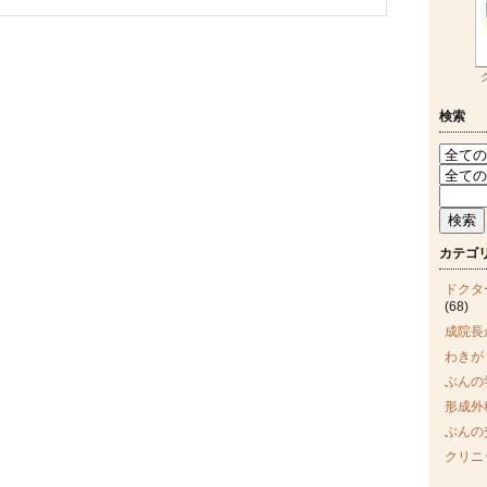
検索
カテゴ
ドクタ
(68)
成院長
わきが
ぶんの
形成外
ぶんの
クリニ