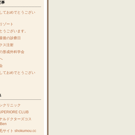
記事
しておめでとうござい
リゾート
とうございます。
最後の診療日
クス注射
の形成外科学会
へ
会
しておめでとうござい
集
ンクリニック
SUPERIORE CLUB
ナルドクターズコス
Ben
サイト shokumou.cc