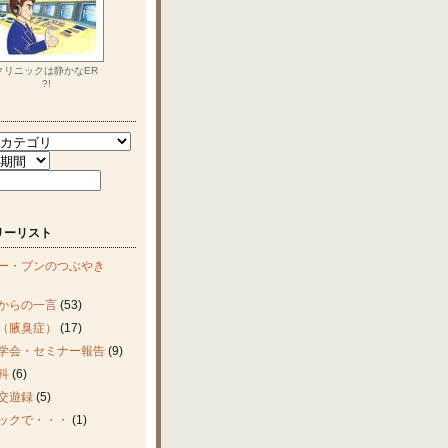
クリニックは静かなER
?!
リーリスト
ー・ブンのつぶやき
からの一言
(53)
（腋臭症）
(17)
学会・セミナー報告
(9)
科
(6)
交遊録
(5)
ックで・・・
(1)