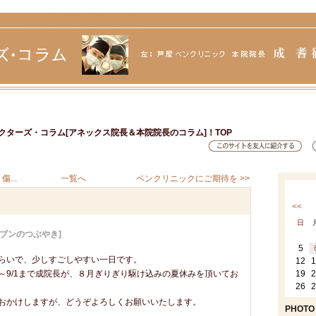
クターズ・コラム[アネックス院長＆本院院長のコラム]！TOP
...
一覧へ
ベンクリニックにご期待を >>
<<
日
・ブンのつぶやき]
5
らいで、少しすごしやすい一日です。
12
1
9～9/1まで成院長が、８月ぎりぎり駆け込みの夏休みを頂いてお
19
2
26
2
おかけしますが、どうぞよろしくお願いいたします。
PHOTO