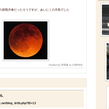
の皆既月食だったそうですが、あいにくの天気でした
Posted by 管理者 at 12時59分
RL
c.net/blog_dr/tb.php?ID=13