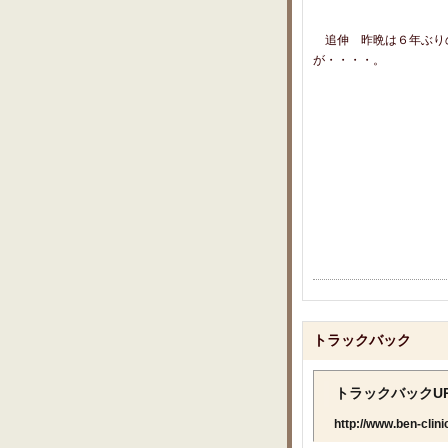
追伸 昨晩は６年ぶり
が・・・・。
トラックバック
トラックバックU
http://www.ben-clini