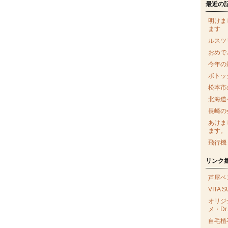
最近の
明けま
ます
ルスツ
おめで
今年の
ボトッ
松本市
北海道
長崎の
あけま
ます。
飛行機
リンク
芦屋ベ
VITA 
オリジ
メ・Dr.
自毛植毛