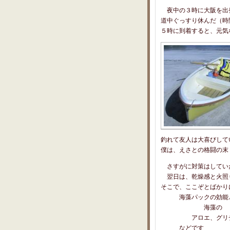
夜中の３時に大阪を出
道中ぐっすり休んだ（時間
５時に到着すると、元気
釣れて友人は大喜びして
僕は、えさとの格闘の末
さすがに対策はしてい
翌日は、乾燥感と火照
そこで、ここぞとばかり
海藻パックの効能と
海藻の
アロエ、グリチルリ
などです