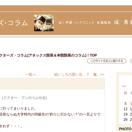
クターズ・コラム[アネックス院長＆本院院長のコラム]！TOP
一覧へ
幼いころの思い出…？、傷... >>
<<
日
日
[ドクター・ブンのつぶやき]
5
に行ってまいりました。
12
1
長ならぬ大学時代の同級生の”釣りに行かない？”の一言よりで
19
2
26
2
きれず・・・。
PHOTO