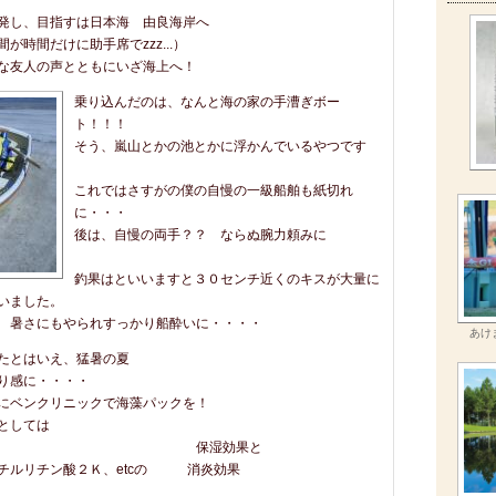
発し、目指すは日本海 由良海岸へ
が時間だけに助手席でzzz...）
な友人の声とともにいざ海上へ！
乗り込んだのは、なんと海の家の手漕ぎボー
ト！！！
そう、嵐山とかの池とかに浮かんでいるやつです
これではさすがの僕の自慢の一級船舶も紙切れ
に・・・
後は、自慢の両手？？ ならぬ腕力頼みに
釣果はといいますと３０センチ近くのキスが大量に
いました。
 暑さにもやられすっかり船酔いに・・・・
あけ
たとはいえ、猛暑の夏
り感に・・・・
にベンクリニックで海藻パックを！
しては
 保湿効果と
チン酸２Ｋ、etcの 消炎効果