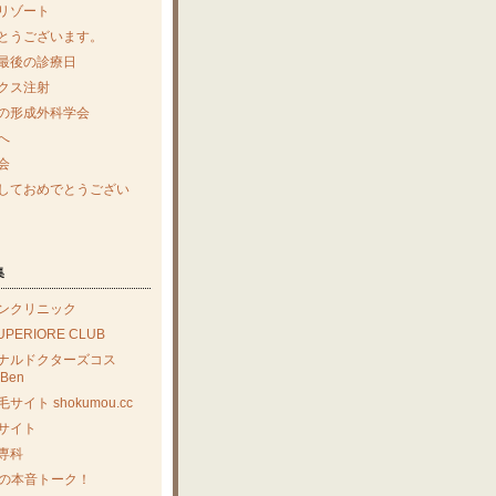
リゾート
とうございます。
最後の診療日
クス注射
の形成外科学会
へ
会
しておめでとうござい
集
ンクリニック
SUPERIORE CLUB
ナルドクターズコス
Ben
サイト shokumou.cc
サイト
専科
enの本音トーク！