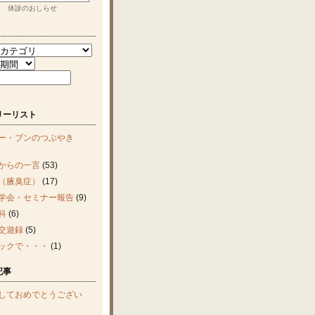
休診のおしらせ
リーリスト
ー・ブンのつぶやき
からの一言
(53)
（腋臭症）
(17)
学会・セミナー報告
(9)
科
(6)
交遊録
(5)
ックで・・・
(1)
記事
しておめでとうござい