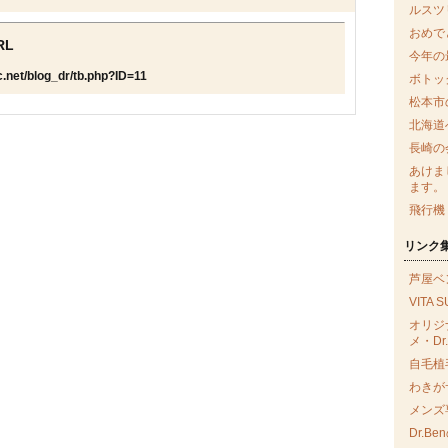
ルスツ
おめで
RL
今年の
c.net/blog_dr/tb.php?ID=11
ボトッ
松本市
北海道
長崎の
あけま
ます。
飛行機
リンク
芦屋ベ
VITA 
オリジ
メ・Dr.
自毛植毛
わきが
メンズ
Dr.B