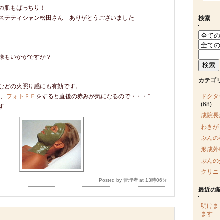
の肌もばっちり！
ステティシャン松田さん ありがとうございました
検索
様もいかがですか？
カテゴ
などの火照り感にも有効です。
ど、
フォトＲＦ
をすると直後の赤みが気になるので・・・”
ドクタ
(68)
す
成院長
わきが
ぶんの
形成外
ぶんの
クリニ
Posted by 管理者 at 13時06分
最近の
明けま
ます