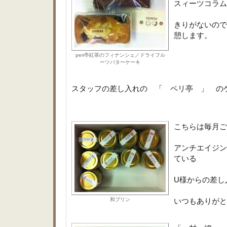
スィーツコラム
きりがないので
憩します。
peri亭紅茶のフィナンシェ／ドライフル
ーツバターケーキ
スタッフの差し入れの 「 ペリ亭 」 の
こちらは毎月ご
アンチエイジン
ている
U様からの差し
和プリン
いつもありがと