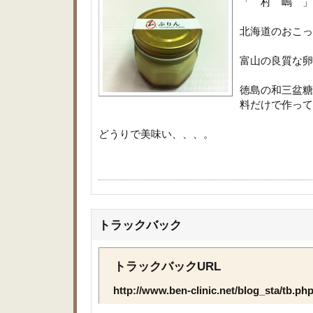
「 村 嶋 」の
北海道のお
富山の良質
徳島の和三盆糖
料だけで作って
どうりで美味い、、、。
トラックバック
トラックバックURL
http://www.ben-clinic.net/blog_sta/tb.p