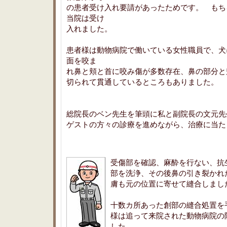
の患者受け入れ要請があったためです。 もち
当院は受け
入れました。
患者様は動物病院で働いている女性職員で、犬
面を咬ま
れ鼻と頬と首に咬み傷が多数存在、鼻の部分と
切られて貫通しているところもありました。
総院長のベン先生を筆頭に私と副院長の文元先
ゲストの方々の診療を進めながら、治療に当た
受傷部を確認、麻酔を行ない、抗
部を洗浄、その後鼻の引き裂かれ
膚も元の位置に寄せて縫合しまし
十数カ所あった創部の縫合処置を
様は追って来院された動物病院の
した。