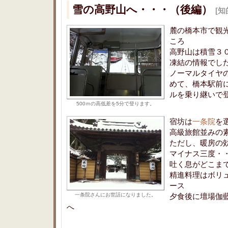
雪の高野山へ・・・（後編）
[知
麓の橋本市で観
ころ
高野山は積雪３
凍結の情報でし
ノーマルタイヤ
めて、橋本駅前
ルを乗り継いで
500ｍの高低差を5分で登ります。
宿坊は
一条院
を
高級旅館並みの
ただし、暖房の
マイナス三度・
吐く息がどこま
精進料理はボリ
ース
一条院さんにお世話になりました。
夕食後に壇場伽
へ