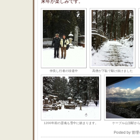
来年が楽しみです。
仲良し行者の珍道中
高僧が下駄で駆け抜けました
1200年前の霊魂も雪中に鎮まります。
ケーブル山頂駅か
Posted by 管