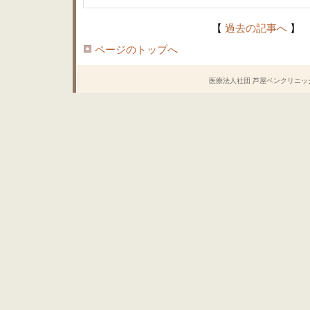
【
過去の記事へ
】
ページのトップへ
医療法人社団 芦屋ベンクリニック Copyrig