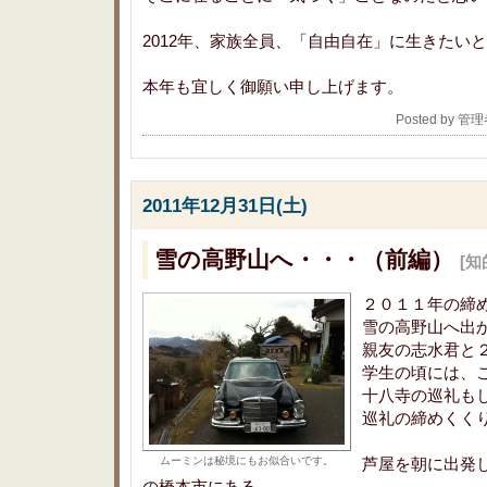
2012年、家族全員、「自由自在」に生きたい
本年も宜しく御願い申し上げます。
Posted by 管
2011年12月31日(土)
雪の高野山へ・・・（前編）
[知
２０１１年の締
雪の高野山へ出
親友の志水君と
学生の頃には、
十八寺の巡礼も
巡礼の締めくく
ムーミンは秘境にもお似合いです。
芦屋を朝に出発
の橋本市にある