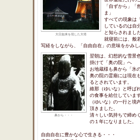
「自ずから」「
ま」
すべての現象は
しているのは自
と知らされまし
大日如来を現した大塔
就寝前には、般
写経をしながら、「自由自在」の意味をかみし
翌朝は、幻想的な雪景
掛けて「奥の院」へ
お地蔵様も鼻から「氷
奥の院の霊廟には現在
るとされています。
維那（ゆいな）と呼ば
の食事を給仕していま
（ゆいな）の一行と境
頂きました。
清々しい気持ちで締め
鼻から・・・
の１年になりました。
自由自在に豊かな心で生きる・・・