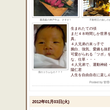
最高級の神戸牛は、さすが！
不動明王の如しの
生まれたての頃
まだ４８時間しか世界
真。
４人兄弟の末っ子で
腕白、強気、愛嬌も抜
可愛がられる「ツボ」
な、仕草・・・
４人兄弟で、運動神経
陽仁君
僕のコラムなの？？？
人生を自由自在に楽し
Posted by 管
2012年01月03日(火)