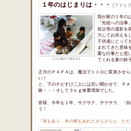
１年のはじまりは・・・
[ファミ
我が家の１年の
「先祖への法事」
祖父母の遺影を
力してお供えを
子供達にとって
まれてきた意味
重な行事だと思
４人の協力で進みます
てくれる妻の鈴
正月のＰＡＰＡは、魔法でトトロに変身させら
い！
と、下のチビすけ二人には言い聞かせて、ＰＡ
昧・・・そして３ｋｇ体重増加でした。
皆様、今年も１年、サクサク、サラサラ、「自
う！
「
岩もあり、木の根もあれどさらさらと、ただ