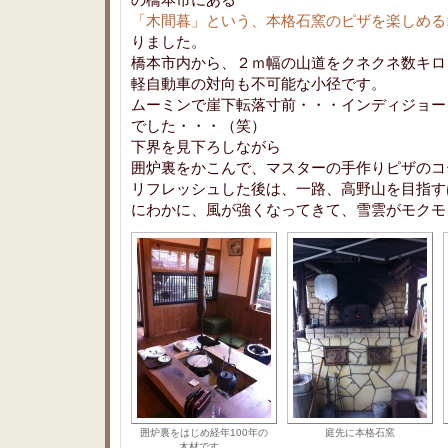
「木間暮」という、本格石窯のピザを楽しめる
りました。
橋本市内から、２ｍ幅の山道をクネクネ数キロ
軽自動車の対向も不可能な小径です。
ムーミンで崖下転落寸前・・・インディジョー
でした・・・（笑）
下界を見下ろしながら
囲炉裏をかこんで、マスターの手作りピザのコ
リフレッシュした後は、一路、高野山を目指す
にわかに、風が強くなってきて、雪雲がモクモ
囲炉裏をはじめ経年100年の
庭先に本格石窯
木材です。