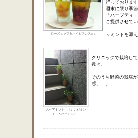
行っております
週末に限り季節
「ハーブティ」
ご提供させてい
ローズヒップ＆ハイビスカスtea
＜ミントを添え
クリニックで栽培して
数々。
そのうち野菜の栽培が
感、、、
スペアミント オレンジミン
ト ペパーミント