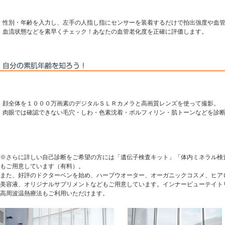
性別・年齢を入力し、左手の人指し指にセンサーを装着するだけで拍出強度や血
血流状態などを素早くチェック！あなたの血管老化度を正確に評価します。
顔全体を１０００万画素のデジタルＳＬＲカメラと高画質レンズを使って撮影。
肉眼では確認できない毛穴・しわ・色素沈着・ポルフィリン・肌トーンなどを診
※さらに詳しい自己診断をご希望の方には「遺伝子検査キット」「体内ミネラル検
もご用意しています（有料）。
また、好評のドクターベンを始め、ハーブウオーター、オーガニックコスメ、ヒア
美容液、オリジナルサプリメントなどもご用意しています。インナービューテイト
高周波温熱療法もご利用いただけます。