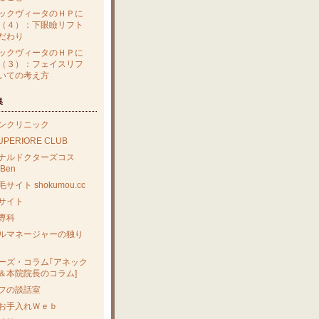
ックヴィータのＨＰに
（４）：下眼瞼リフト
だわり
ックヴィータのＨＰに
（３）：フェイスリフ
いての考え方
集
ンクリニック
SUPERIORE CLUB
ナルドクターズコス
Ben
サイト shokumou.cc
サイト
専科
ルマネージャーの独り
ーズ・コラム｢アネック
＆本院院長のコラム]
フの談話室
お手入れＷｅｂ