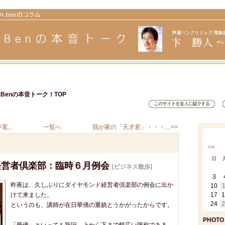
Benの本音トーク！TOP
...
一覧へ
我が家の「天才君」・・・... >>
<<
日
経営者倶楽部：臨時６月例会
[ビジネス散歩]
3
昨夜は、久しぶりにダイヤモンド経営者倶楽部の例会に出か
10
1
けて来ました。
17
1
24
2
というのも、講師が在日華僑の重鎮とうかがったからです。
PHOTO