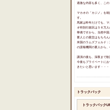
過激な内容も多く、この
マカオの「カジノ」を統
す。
馬家は昨年だけでも、マ
オ特別行政区は５６万人
華僑ですから、当然中国
要人との親交はもちろん
米国のラムズフェルド：
の諜報機関の要人から、
講演の後も、深夜まで歓
今後もプライベートにお
きたいと思います・・・
トラックバック
トラックバックU