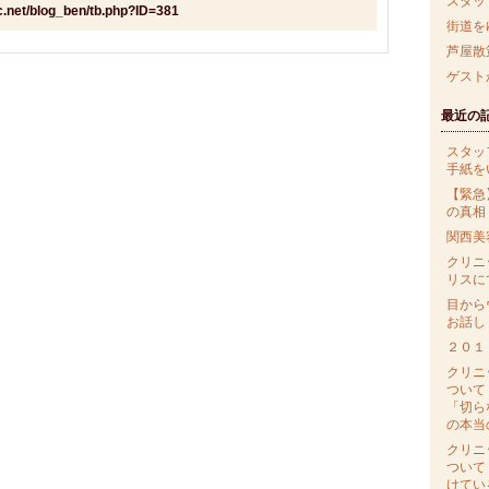
スタッ
ic.net/blog_ben/tb.php?ID=381
街道を
芦屋散
ゲスト
最近の
スタッ
手紙を
【緊急
の真相
関西美
クリニ
リスに
目から
お話し
２０１
クリニ
ついて
「切ら
の本当
クリニ
ついて
けてい