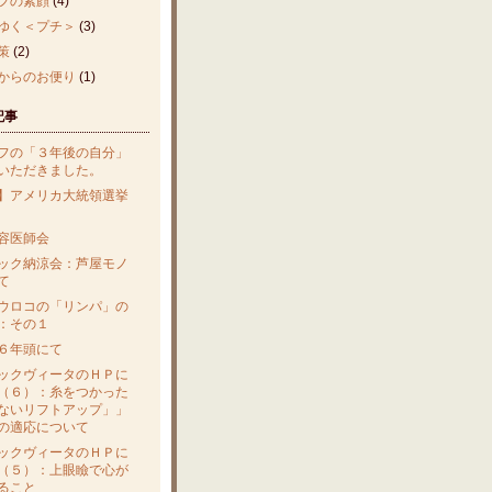
フの素顔
(4)
ゆく＜プチ＞
(3)
策
(2)
からのお便り
(1)
記事
フの「３年後の自分」
いただきました。
】アメリカ大統領選挙
容医師会
ック納涼会：芦屋モノ
て
ウロコの「リンパ」の
：その１
６年頭にて
ックヴィータのＨＰに
（６）：糸をつかった
ないリフトアップ」」
の適応について
ックヴィータのＨＰに
（５）：上眼瞼で心が
ること