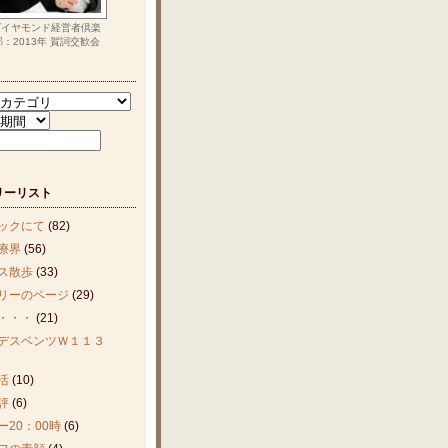
ダイヤモンド経営者倶楽
部：2013年 賀詞交歓会
リーリスト
ックにて
(82)
療界
(56)
ス散歩
(33)
リーのページ
(29)
・・・
(21)
デスベンツＷ１１３
活
(10)
評
(6)
ー20：00時
(6)