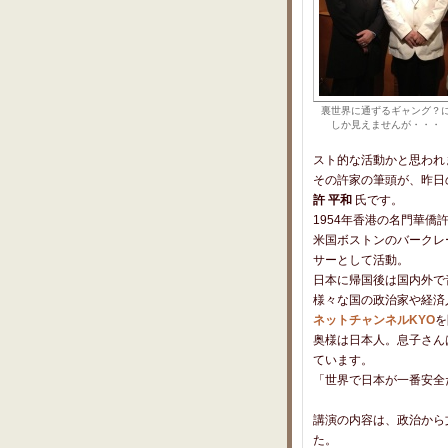
裏世界に通ずるギャング？
しか見えませんが・・・
スト的な活動かと思われ
その許家の筆頭が、昨日
許 平和
氏です。
1954年香港の名門華僑
米国ボストンのバークレ
サーとして活動。
日本に帰国後は国内外で
様々な国の政治家や経済
ネットチャンネルKYO
を
奥様は日本人。息子さん
ています。
「世界で日本が一番安全
講演の内容は、政治から
た。