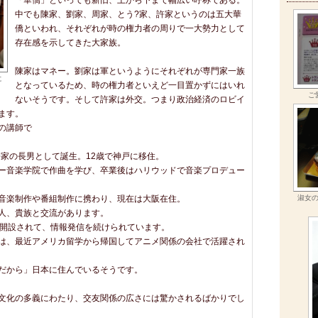
「華僑」といっても新旧、上から下まで幅広い呼称である。
中でも陳家、劉家、周家、とう?家、許家というのは五大華
僑といわれ、それぞれが時の権力者の周りで一大勢力として
存在感を示してきた大家族。
陳家はマネー。劉家は軍というようにそれぞれが専門家一族
に
となっているため、時の権力者といえど一目置かずにはいれ
ご
ないそうです。そして許家は外交。つまり政治経済のロビイ
ます。
の講師で
許家の長男として誕生。12歳で神戸に移住。
ー音楽学院で作曲を学び、卒業後はハリウッドで音楽プロデュー
音楽制作や番組制作に携わり、現在は大阪在住。
淑女
人、貴族と交流があります。
開設されて、情報発信を続けられています。
は、最近アメリカ留学から帰国してアニメ関係の会社で活躍され
だから」日本に住んでいるそうです。
文化の多義にわたり、交友関係の広さには驚かされるばかりでし