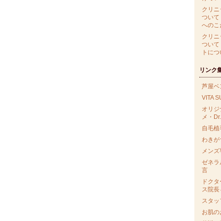
クリニ
ついて
へのこ
クリニ
ついて
トにつ
リンク
芦屋ベ
VITA 
オリジ
メ・Dr.
自毛植毛
わきが
メンズ
ゼネラ
言
ドクタ
ス院長
スタッ
お肌の