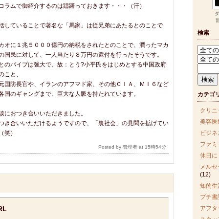
コラムで御紹介するのは躊躇っておきます・・・（汗）
括していることで著名な「馬家」は従兄弟にあたるとのことで
検索
カオに１兆５０００億円の納税をされたとのことで、潤ったマカ
の国民に対して、一人当たり８万円の還付を行ったそうです。
とのパイプは強大で、故：とう?小平氏をはじめとする中国政府
のこと、
元国防長官や、イランのアフマド家、その他ＣＩＡ、ＭＩ６など
各国のギャングまで、巨大な人脈を持たれています。
カテゴ
クリニ
談におつき合いいただきました。
美容医
つき合いいただけるようですので、「裏社会」の見聞を拡げてい
（笑）
ビジネ
ファミ
Posted by 管理者 at 15時54分
休日に
メルセ
(12)
知的生
プチ書
RL
アフタ