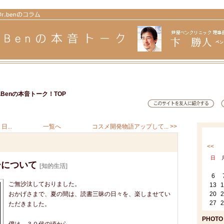
Benの本音トーク！TOP
...
一覧へ
コスメ開発物語アップして... >>
<<
日
ーについて
[知的生活]
6
ご無沙汰しておりました。
13
1
おかげさまで、夏の間は、読書三昧の日々を、楽しませてい
20
2
27
2
ただきました。
PHOTO