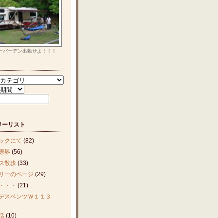
ーバーデン出動せよ！！！
リーリスト
ックにて
(82)
療界
(56)
ス散歩
(33)
リーのページ
(29)
・・・
(21)
デスベンツＷ１１３
活
(10)