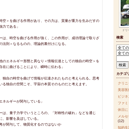
時空＞を曲げる作用があり、その力は、質量が重力を生みだすの
強力である」
ドリ
検索
ーは、時空を曲げる作用が強く、この作用が、成功理論で取りざ
の法則＞なるものの、理論的裏付けになる。
他のエネルギー形態と異なり＜情報伝達としての独自の時空＞を
自在に曲げることにより、瞬時に伝わる」
カテゴ
、独自の時空を曲げて情報が伝達されたものと考えられる。思考
クリニ
いる独自の空間こそ、宇宙の本質そのものだと考えます。
美容医
ビジネ
エネルギーが関与している」
ファミ
休日に
ーは、量子力学でいうところの、「対称性の破れ」などを通じ
メルセ
に、影響を及ぼしている。
(12)
考が関与して、物質化するのではないか
知的生