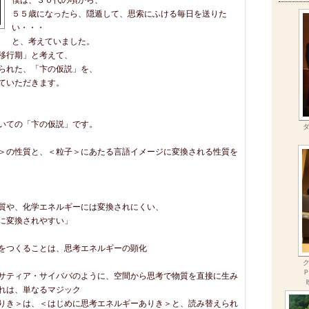
僕は、３０代の頃から、
５５歳になったら、隠遁して、思索にふける毎日を送りた
い・・・
と、考えていました。
移行期」と考えて、
られた、「卞の仮説」を、
ていただきます。
いての「卞の仮説」です。
＞の性質と、＜粒子＞にあたる言語イメージに変換される性質を
質や、化学エネルギーには変換されにくい、
に変換されやすい」
をつくることは、思考エネルギーの顕化
サティア・サイババのように、空間から思考で物質を直接に生み
れは、単なるマジック
りき＞は、＜はじめに思考エネルギーありき＞と、読み替えられ