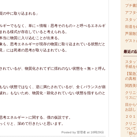
プチ書
アフタ
質の中に取り込まれる」
スタッ
ルギーでもなく、単に＜情報：思考そのもの＞と呼べるエネルギ
街道を
まれる様式が存在していると考えられる。
芦屋散
本当に物質に入り込むことが出来る。
ゲスト
象も、思考エネルギーが現存の物質に取り込まれている状態だと
見」には死者の思考が取り込まれている。
最近の
スタッ
手紙を
されているが、物質化されてずに揺れのない状態を＜無＞と呼ん
【緊急
の真相
関西美
もない状態ではなく、逆に満たされているが、全くバランスが崩
クリニ
破れ」もないため、物質化・顕化されていない状態を指すものと
リスに
目から
お話し
２０１
思考エネルギー＞に関する、僕の仮説です。
っくりと、深めて行きたいと思います。
クリニ
ついて
Posted by 管理者 at 16時29分
「切ら