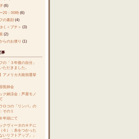
評
(6)
ー20：00時
(6)
フの素顔
(4)
ゆく＜プチ＞
(3)
策
(2)
からのお便り
(1)
記事
フの「３年後の自分」
いただきました。
】アメリカ大統領選挙
容医師会
ック納涼会：芦屋モノ
て
ウロコの「リンパ」の
：その１
６年頭にて
ックヴィータのＨＰに
（６）：糸をつかった
ないリフトアップ」」