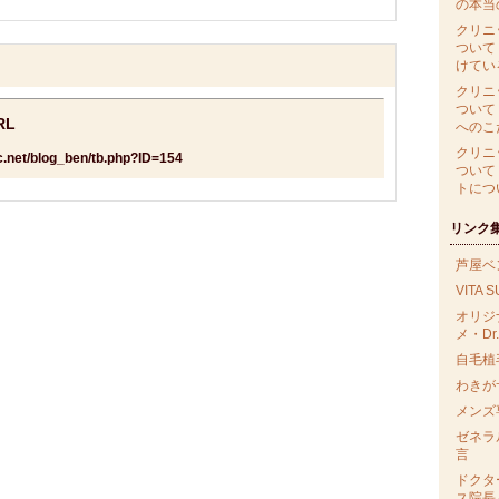
の本当
クリニ
ついて
けてい
クリニ
ついて
RL
へのこ
クリニ
ic.net/blog_ben/tb.php?ID=154
ついて
トにつ
リンク
芦屋ベ
VITA 
オリジ
メ・Dr.
自毛植毛
わきが
メンズ
ゼネラ
言
ドクタ
ス院長