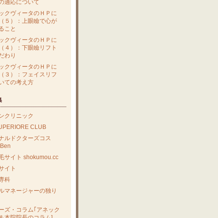
の適応について
ックヴィータのＨＰに
（５）：上眼瞼で心が
ること
ックヴィータのＨＰに
（４）：下眼瞼リフト
だわり
ックヴィータのＨＰに
（３）：フェイスリフ
いての考え方
集
ンクリニック
SUPERIORE CLUB
ナルドクターズコス
Ben
サイト shokumou.cc
サイト
専科
ルマネージャーの独り
ーズ・コラム｢アネック
＆本院院長のコラム]