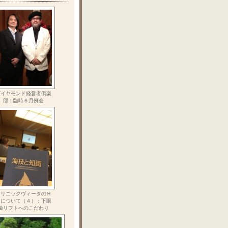
ダイヤモンド経営者倶楽
部：臨時６月例会
クリニックヴィータのＨ
Ｐについて（４）：下眼
瞼リフトへのこだわり